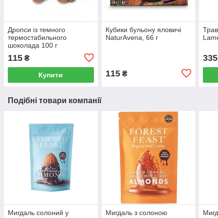
Дропси із темного
Кубики бульону яловичі
Трав
термостабильного
NaturAvena, 66 г
Lame
шоколада 100 г
115
335
₴
115
₴
Купити
Подібні товари компанії
Мигдаль солоний у
Мигдаль з солоною
Мигд