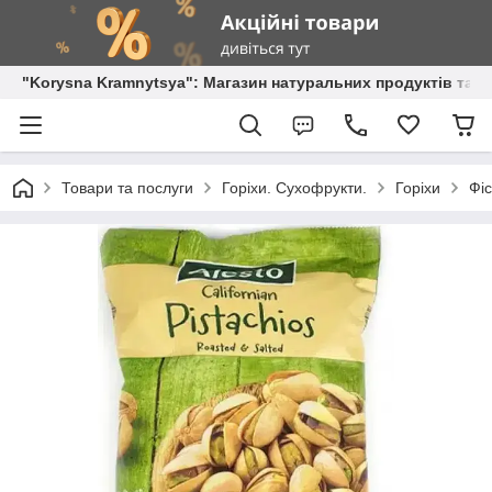
"Korysna Kramnytsya": Магазин натуральних продуктів та о
Товари та послуги
Горіхи. Сухофрукти.
Горіхи
Фіс