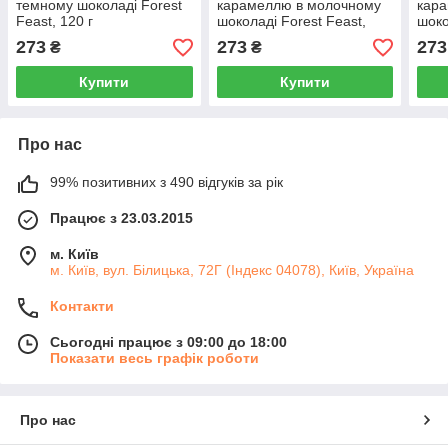
темному шоколаді Forest
карамеллю в молочному
кар
Feast, 120 г
шоколаді Forest Feast,
шоко
120г
120г
273
273
273
₴
₴
Купити
Купити
Про нас
99% позитивних з 490 відгуків за рік
Працює з 23.03.2015
м. Київ
м. Київ, вул. Білицька, 72Г (Індекс 04078), Київ, Україна
Контакти
Сьогодні працює з 09:00 до 18:00
Показати весь графік роботи
Про нас