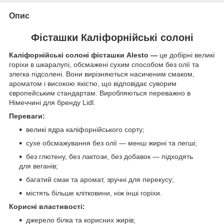
Опис
Фісташки Каліфорнійські солоні
Каліфорнійські солоні фісташки Alesto —
це добірні великі
горіхи в шкаралупі, обсмажені сухим способом без олії та
злегка підсолені. Вони вирізняються насиченим смаком,
ароматом і високою якістю, що відповідає суворим
європейським стандартам. Виробляються переважно в
Німеччині для бренду Lidl.
Переваги:
великі ядра каліфорнійського сорту;
сухе обсмажування без олії — менш жирні та легші;
без глютену, без лактози, без добавок — підходять
для веганів;
багатий смак та аромат, зручні для перекусу;
містять більше клітковини, ніж інші горіхи.
Корисні властивості:
джерело білка та корисних жирів;