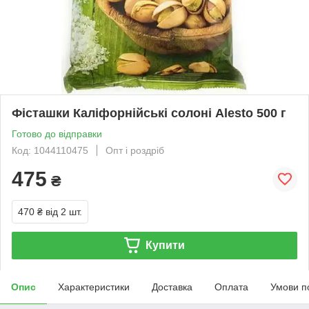
Фісташки Каліфорнійські солоні Alesto 500 г
Готово до відправки
Код: 1044110475
Опт і роздріб
475
₴
470 ₴
від 2 шт.
Купити
Опис
Характеристики
Доставка
Оплата
Умови п