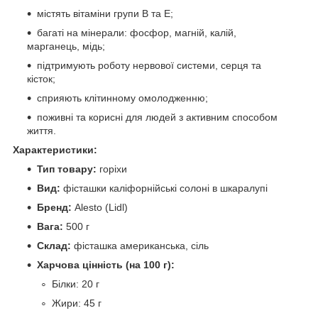
містять вітаміни групи B та E;
багаті на мінерали: фосфор, магній, калій,
марганець, мідь;
підтримують роботу нервової системи, серця та
кісток;
сприяють клітинному омолодженню;
поживні та корисні для людей з активним способом
життя.
Характеристики:
Тип товару:
горіхи
Вид:
фісташки каліфорнійські солоні в шкаралупі
Бренд:
Alesto (Lidl)
Вага:
500 г
Склад:
фісташка американська, сіль
Харчова цінність (на 100 г):
Білки: 20 г
Жири: 45 г