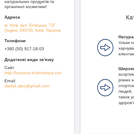
натуральних продуктів та
органічної косметики!
Ка
м. Київ, вул. Білицька, 72Г
(Індекс 04078), Київ, Україна
Натура
тільки 
харчува
+380 (50) 917-18-03
клієнта
Широки
http://korysna-kramnytsya.com
асортим
різних 
спортсм
diadyk.alex@gmail.com
людей, 
також ус
здоров'