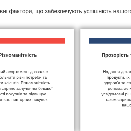
вні фактори, що забезпечують успішність нашог
Різноманітність
Прозорість
ий асортимент дозволяє
Надання детал
ольнити різні потреби та
продукти, їх
и клієнтів. Різноманітність
здоров'я та с
в сприяє залученню більшої
допомагає 
ості покупців та підвищує
усвідомлені рі
рність повторних покупок
також сприяє
вашо