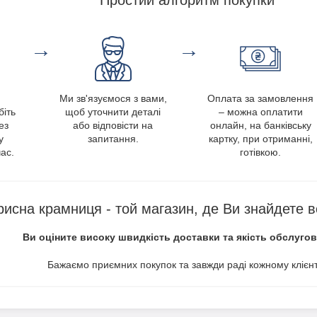
→
→
Ми зв'язуємося з вами,
Оплата за замовлення
біть
щоб уточнити деталі
– можна оплатити
ез
або відповісти на
онлайн, на банківську
у
запитання.
картку, при отриманні,
ас.
готівкою.
рисна крамниця - той магазин, де Ви знайдете в
Ви оціните високу швидкість доставки та якість обслуго
Бажаємо приємних покупок та завжди раді кожному клієнт