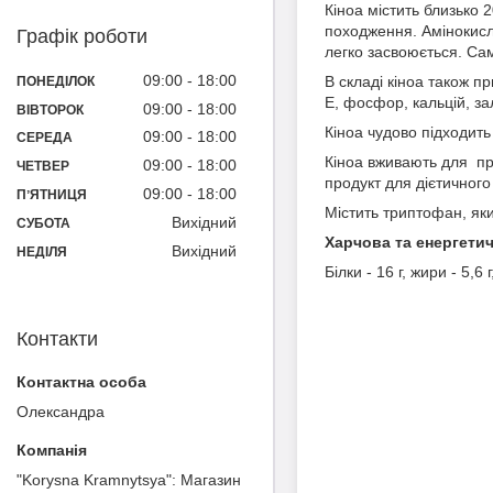
Кіноа містить близько 
походження. Амінокисло
Графік роботи
легко засвоюється. Сам
09:00
18:00
В складі кіноа також п
ПОНЕДІЛОК
Е, фосфор, кальцій, залі
09:00
18:00
ВІВТОРОК
Кіноа чудово підходить
09:00
18:00
СЕРЕДА
Кіноа вживають для про
09:00
18:00
ЧЕТВЕР
продукт для дієтичного
09:00
18:00
ПʼЯТНИЦЯ
Містить триптофан, яки
Вихідний
СУБОТА
Харчова та енергетичн
Вихідний
НЕДІЛЯ
Білки - 16 г, жири - 5,6 
Контакти
Олександра
"Korysna Kramnytsya": Магазин