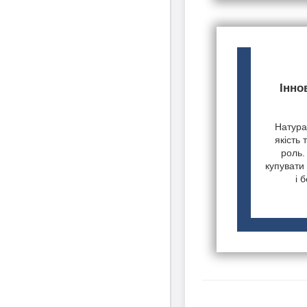
Інно
Натурал
якість 
роль.
купувати 
і 