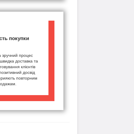
сть покупки
а зручний процес
швидка доставка та
говування клієнтів
позитивний досвід
сприяють повторним
одажам.