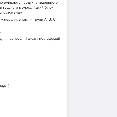
 не вживають продуктів тваринного
и грудного молока. Такий білок
і спортсменам.
мінерали, вітаміни групи А, В, С,
.
діння волосся. Також кіноа відомий
ця :)