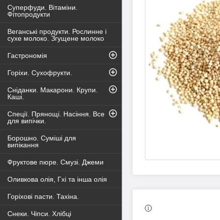
Суперфуди. Вітаміни.
Фітопродукти
Веганські продукти. Рослинне і
сухе молоко. Згущене молоко
Гастрономія
Горіхи. Сухофрукти.
Сніданки. Макарони. Крупи.
Каші.
Спеції. Прянощі. Насіння. Все
для випічки.
Борошно. Суміші для
випікання
Фруктове пюре. Смузі. Джеми
Оливкова олія, Гхі та інша олія
Горіхові пасти. Тахіна.
Снеки. Чіпси. Хлібці