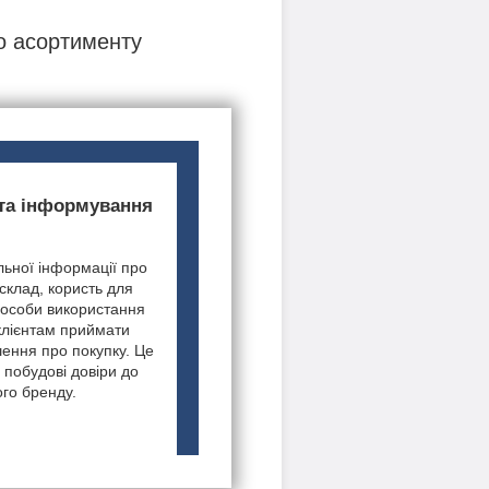
о асортименту
 та інформування
ьної інформації про
 склад, користь для
пособи використання
клієнтам приймати
шення про покупку. Це
 побудові довіри до
го бренду.