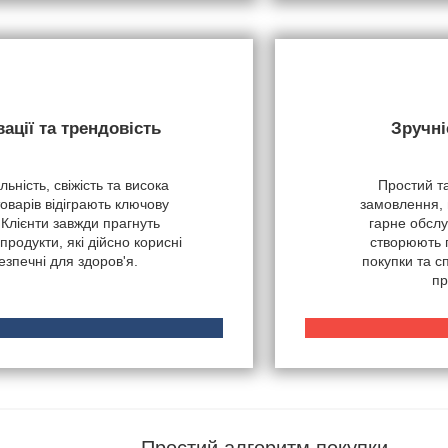
вації та трендовість
Зручні
ьність, свіжість та висока
Простий т
товарів відіграють ключову
замовлення, 
 Клієнти завжди прагнуть
гарне обслу
продукти, які дійсно корисні
створюють 
безпечні для здоров'я.
покупки та 
пр
Простий алгоритм покупки