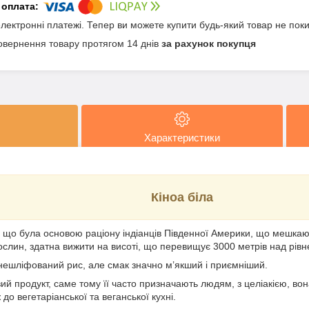
електронні платежі. Тепер ви можете купити будь-який товар не пок
овернення товару протягом 14 днів
за рахунок покупця
Характеристики
Кіноа біла
 що була основою раціону індіанців Південної Америки, що мешкают
ослин, здатна вижити на висоті, що перевищує 3000 метрів над рів
 нешліфований рис, але смак значно м’якший і приємніший.
вий продукт, саме тому її часто призначають людям, з целіакією, в
ж до вегетаріанської та веганської кухні.