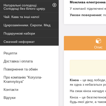
Натуральні солодощі.
Солодощі без білого цукру.
У компанії підключені 
п
Чай. Кава та інші напої
Цукрозамінники. Сиропи. Мед
Подарункові набори
Смачний неформат
Опис
Рецепти
Доставка і оплата
Повернення та обмін
Про компанію "Korysna-
Кіноа
– це вид лободи,
Kramnytsya"
як одна з небагатьох р
Контакти
На смак кіноа нагадує
Кіноа – це безглютено
Відгуки
будь-якої дієти, а тако