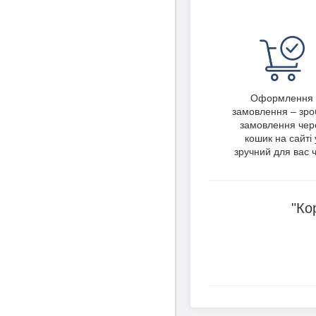
Оформлення
замовлення – зро
замовлення чер
кошик на сайті 
зручний для вас ч
"Ко