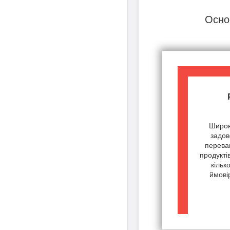
Осно
Широк
задов
переваг
продукті
кільк
ймові