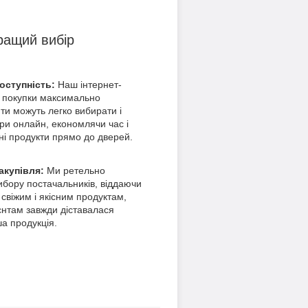
ращий вибір
доступність:
Наш інтернет-
 покупки максимально
ти можуть легко вибирати і
ри онлайн, економлячи час і
ні продукти прямо до дверей.
акупівля:
Ми ретельно
ибору постачальників, віддаючи
 свіжим і якісним продуктам,
нтам завжди діставалася
ша продукція.