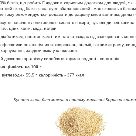
20% білків, що робить її чудовим харчовим додатком для людей, які
тний склад білків кіноа дуже збалансований і має схожість з білкам
е тому рекомендується додавати до раціону кіноа вагітним, дітям 
рисутні насичені лецитиновою кислотою жири, вуглеводи, клітковина, 
зо, цинк, калій, мідь, натрій.
 діабетикам, гіпертонікам і тим, хто страждає від захворювань серця
філактики онкологічних захворювань, анемії, затримки росту, випа
 харчування, завдяки вмісту клітковини.
й дозволяє організму виробляти гормон радості - серотонін.
а цінність на 100 г:
г, вуглеводи - 55,5 г, калорійність - 377 ккал
Купити кіноа біла можна в нашому магазині Корисна крамни