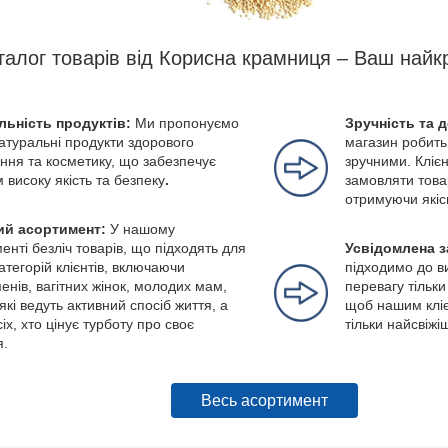
талог товарів від Корисна крамниця – Ваш найк
льність продуктів:
Ми пропонуємо
Зручність та 
натуральні продукти здорового
магазин робить
ння та косметику, що забезпечує
зручними. Клієн
м високу якість та безпеку
.
замовляти това
отримуючи якіс
й асортимент:
У нашому
енті безліч товарів, що підходять для
Усвідомлена з
категорій клієнтів, включаючи
підходимо до в
енів, вагітних жінок, молодих мам,
перевагу тільки
які ведуть активний спосіб життя, а
щоб нашим кліє
іх, хто цінує турботу про своє
тільки найсвіжі
я.
Весь асортимент